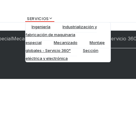
SERVICIOS
Ingeniería
Industrialización y
fabricación de maquinaria
pecial
Mecanizado
Montaje
Proyectos globales - Servicio 36
especial
Mecanizado
Montaje
Proyectos
globales - Servicio 360°
Sección
eléctrica y electrónica
EMPRESA
CONTACTO